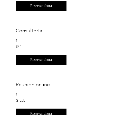
Reservar ahora
Consultoría
1 h
1
S/ 1
sol
peruano
Reservar ahora
Reunión online
1 h
Gratis
Gratis
Reservar ahora