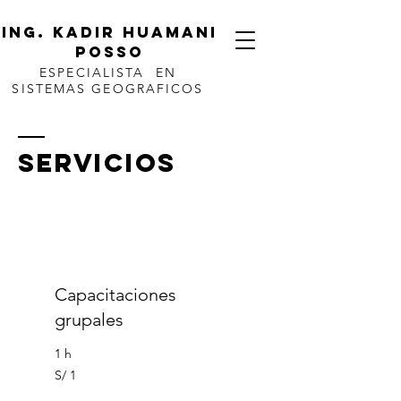
ING. KADIR HUAMANI
POSSO
ESPECIALISTA EN
SISTEMAS GEOGRAFICOS
SERVICIOS
Capacitaciones
grupales
1 h
1
S/ 1
sol
peruano